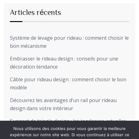
Articles récents
Système de levage pour rideau : comment choisir le
bon mécanisme
Embrasser le rideau design : conseils pour une
décoration tendance
Câble pour rideau design : comment choisir le bon
modèle
Découvrez les avantages d’un rail pour rideau
design dans votre intérieur
Support de tringle design : les tendances actuelles
pour sublimer votre intérieur
Nous utilisons des cookies pour vous garantir la meilleure
expérience sur notre site web. Si vous continuez à utiliser ce