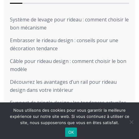
Système de levage pour rideau : comment choisir le
bon mécanisme
Embrasser le rideau design : conseils pour une
décoration tendance
Câble pour rideau design : comment choisir le bon
modèle
Découvrez les avantages d’un rail pour rideau
design dans votre intérieur
Support de tringle design : les tendances actuelles
pour sublimer votre intérieur
Nous utilisons des cookies pour vous garantir la meilleure
expérience sur notre site web. Si vous continuez à utiliser ce
site, nous supposerons que vous en êtes satisfait.
OK