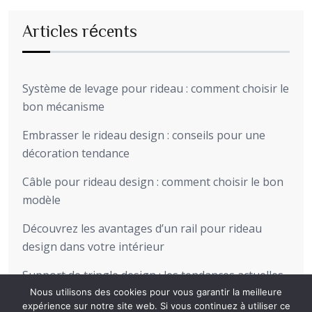
Articles récents
Système de levage pour rideau : comment choisir le
bon mécanisme
Embrasser le rideau design : conseils pour une
décoration tendance
Câble pour rideau design : comment choisir le bon
modèle
Découvrez les avantages d’un rail pour rideau
design dans votre intérieur
Support de tringle design : les tendances actuelles
pour sublimer votre intérieur
Nous utilisons des cookies pour vous garantir la meilleure
expérience sur notre site web. Si vous continuez à utiliser ce